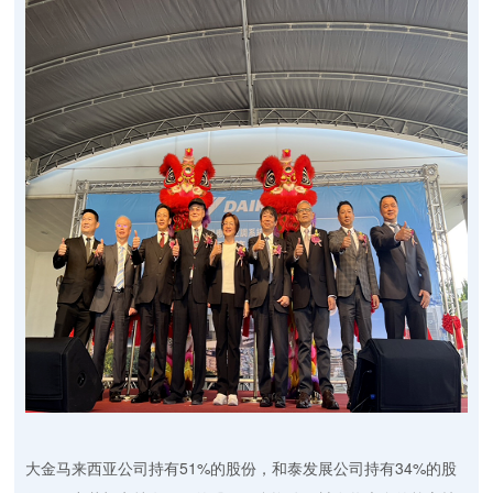
大金马来西亚公司持有
51%的股份，和泰发展公司持有34%的股