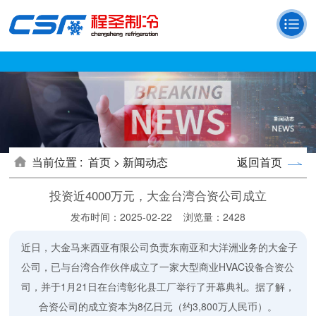
当前位置 :
首页 >
新闻动态
返回首页
投资近4000万元，大金台湾合资公司成立
发布时间：2025-02-22
浏览量：2428
近日，大金马来西亚有限公司负责东南亚和大洋洲业务的大金子
公司，已与台湾合作伙伴成立了一家大型商业HVAC设备合资公
司，并于1月21日在台湾彰化县工厂举行了开幕典礼。据了解，
合资公司的成立资本为8亿日元（约3,800万人民币）。