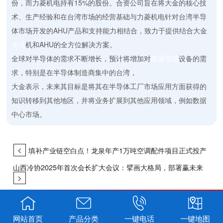
份，而力菱机电持有15%的股份。合资公司旨在将大金的核心技
术、生产经验和在台湾市场的经营基础与力菱机电针对台湾半导
体市场开发的AHU产品和支持能力相结合，致力于提供结合大金
冷冻
机和
AHU的全方位解决方案。
全球对半导体的需求不断增长，预计将增加对
暖通空调
设备的需
求，特别是在半导体制造商集中的台湾，
大金表示，未来其目标是将其在半导体工厂市场应用方面获得的
知识转移到其他地区，并将业务扩展到其他应用领域，例如数据
中心市场。
<
填补产业链空白点！龙泉年产1万吨空调配件项目正式投产
山西冷协2025年首次会长扩大会议：擘画大格局，部署赢未来
>
网站首页
产品分类
一键电话
一键地图